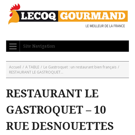
Site Navigation
Accueil
/
A TABLE
/
Le Gastroquet : un restaurant bien français
/
RESTAURANT LE GASTROQUET...
RESTAURANT LE
GASTROQUET – 10
RUE DESNOUETTES