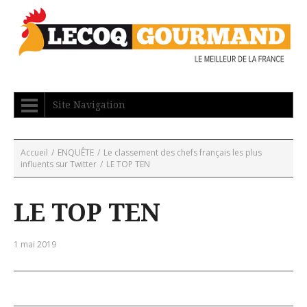
Site Navigation
Accueil
/
ENQUÊTE
/
Le classement des chefs français les plus
influents sur Twitter
/
LE TOP TEN
LE TOP TEN
1 mai 2019