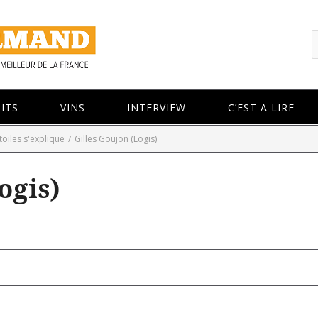
ITS
VINS
INTERVIEW
C’EST A LIRE
toiles s'explique
/
Gilles Goujon (Logis)
ogis)