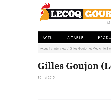
ACTU
A TABLE
PRODU
Accueil
/
interview
/
Gilles Goujon et Métro : le 3 é
Gilles Goujon (L
10 mai 2015