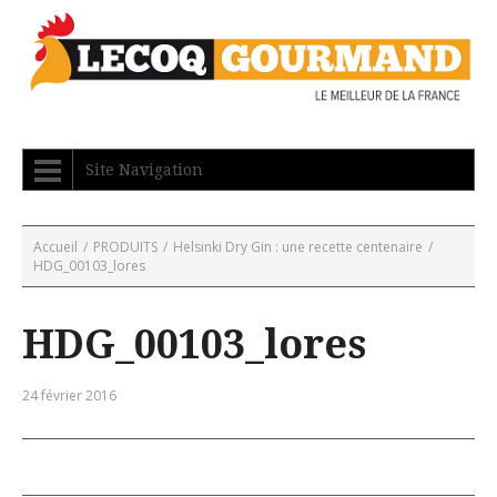
Site Navigation
Accueil
/
PRODUITS
/
Helsinki Dry Gin : une recette centenaire
/
HDG_00103_lores
HDG_00103_lores
24 février 2016