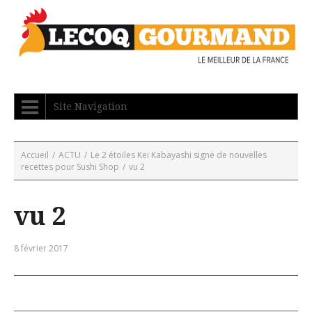
Site Navigation
Accueil
/
ACTU
/
Le 2 étoiles Kei Kabayashi signe de nouvelles
recettes pour Sushi Shop
/
vu 2
vu 2
8 février 2017