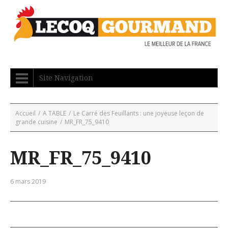
Site Navigation
Accueil
/
A TABLE
/
Le Carré des Feuillants : une joyeuse leçon de
grande cuisine
/
MR_FR_75_9410
MR_FR_75_9410
6 mars 2019