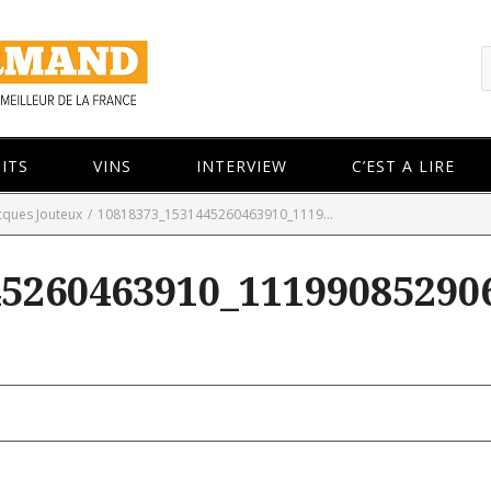
ITS
VINS
INTERVIEW
C’EST A LIRE
acques Jouteux
/
10818373_1531445260463910_1119...
45260463910_11199085290