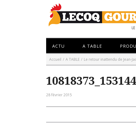
ACTU
A TABLE
PRODU
Accueil
/
A TABLE
/
Le retour inattendu de Jean-J
10818373_15314
28 février 2015