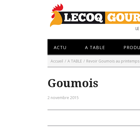
ACTU
A TABLE
PRODU
Accueil
/
A TABLE
/
Revoir Goumois au printemps
Goumois
2 novembre 2015