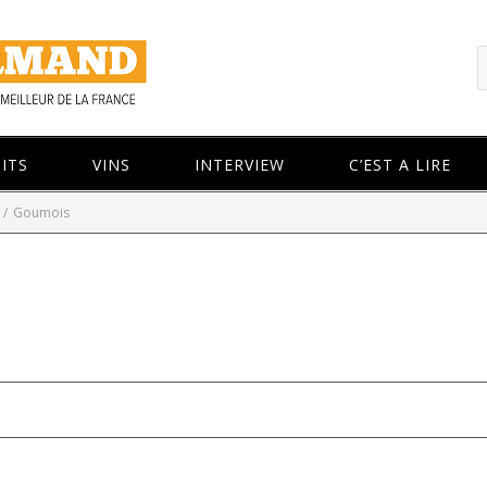
ITS
VINS
INTERVIEW
C’EST A LIRE
/
Goumois