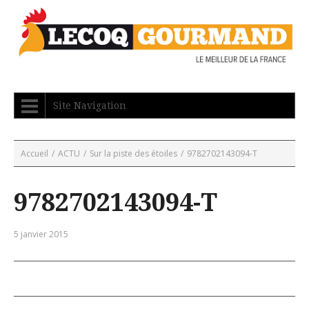
Site Navigation
Accueil
/
ACTU
/
Sur la piste des étoiles
/
9782702143094-T
9782702143094-T
5 janvier 2015