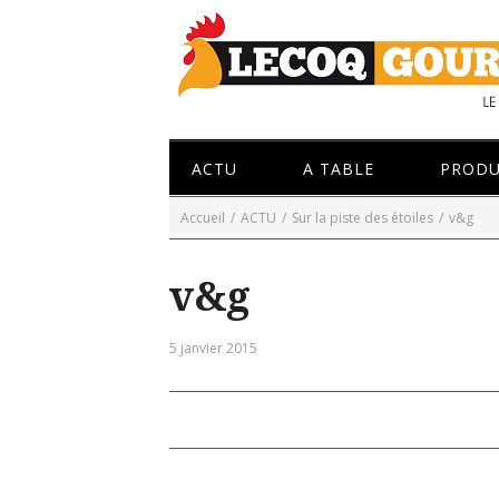
ACTU
A TABLE
PRODU
Accueil
/
ACTU
/
Sur la piste des étoiles
/
v&g
v&g
5 janvier 2015