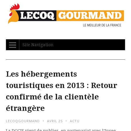
Site Navigation
Les hébergements
touristiques en 2013 : Retour
confirmé de la clientèle
étrangère
LECOQGOURMAND
AVRIL 25
ACTU
La DGCIS vient de publier, en partenariat avec l’Insee,