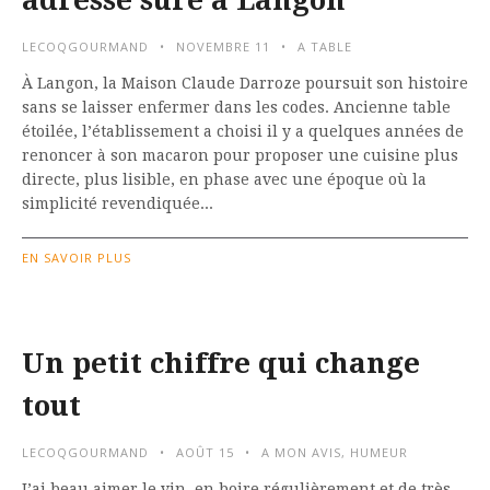
adresse sûre à Langon
LECOQGOURMAND
NOVEMBRE 11
A TABLE
À Langon, la Maison Claude Darroze poursuit son histoire
sans se laisser enfermer dans les codes. Ancienne table
étoilée, l’établissement a choisi il y a quelques années de
renoncer à son macaron pour proposer une cuisine plus
directe, plus lisible, en phase avec une époque où la
simplicité revendiquée...
EN SAVOIR PLUS
Un petit chiffre qui change
tout
LECOQGOURMAND
AOÛT 15
A MON AVIS
,
HUMEUR
J’ai beau aimer le vin, en boire régulièrement et de très