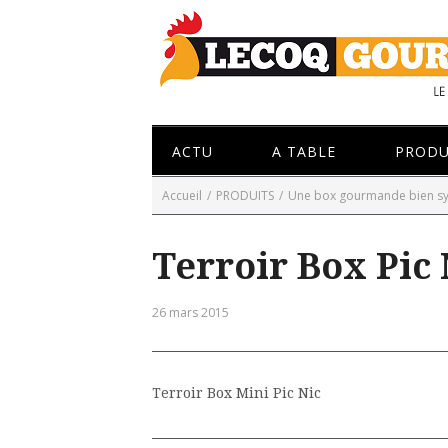
ACTU
A TABLE
PRODU
Accueil
/
PRODUITS
/
Une box gourmande bien sy
Terroir Box Pic 
26 mars 2015
Terroir Box Mini Pic Nic