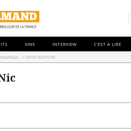
ITS
VINS
INTERVIEW
C’EST A LIRE
mpathique...
/
Terroir Box Pic Nic
Nic