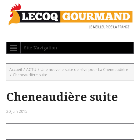
Site Navigation
Accueil
/
ACTU
/
Une nouvelle suite de rêve pour La Cheneaudière
/
Cheneaudière suite
Cheneaudière suite
20 juin 2015