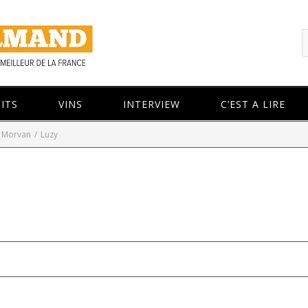
ITS
VINS
INTERVIEW
C’EST A LIRE
e Morvan
/
Luzy