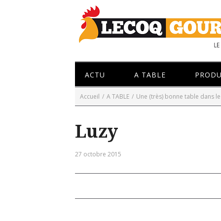
ACTU
A TABLE
PRODU
Accueil
/
A TABLE
/
Une (très) bonne table dans l
Luzy
27 octobre 2015