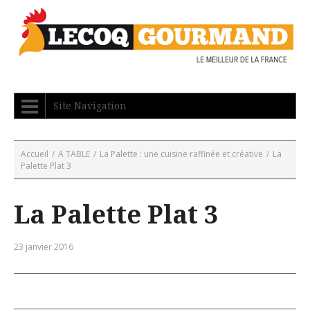
Site Navigation
Accueil
/
A TABLE
/
La Palette : une cuisine raffinée et créative
/
La
Palette Plat 3
La Palette Plat 3
23 janvier 2016