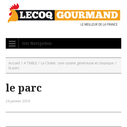
Site Navigation
Accueil
/
A TABLE
/
Le Chalet : une cuisine généreuse et classique
/
le parc
le parc
24 janvier 2016