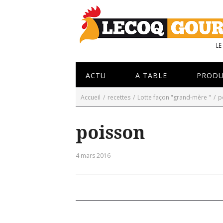
ACTU
A TABLE
PRODU
Accueil
/
recettes
/
Lotte façon "grand-mère "
/
p
poisson
4 mars 2016