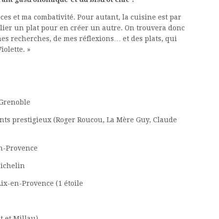
ces et ma combativité. Pour autant, la cuisine est par
lier un plat pour en créer un autre. On trouvera donc
mes recherches, de mes réflexions… et des plats, qui
olette. »
e Grenoble
rants prestigieux (Roger Roucou, La Mère Guy, Claude
en-Provence
Michelin
Aix-en-Provence (1 étoile
t et Millau)