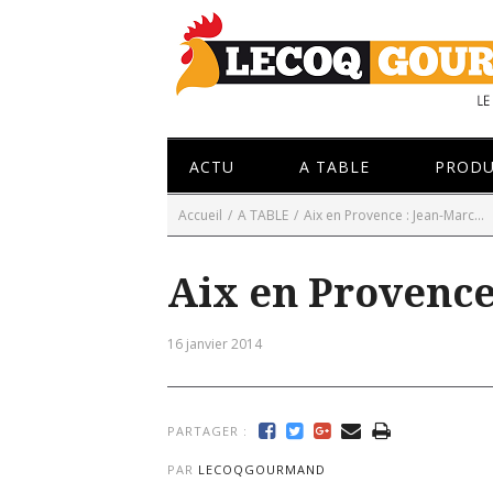
ACTU
A TABLE
PRODU
Accueil
/
A TABLE
/
Aix en Provence : Jean-Marc...
Aix en Provence
16 janvier 2014
PARTAGER :
PAR
LECOQGOURMAND