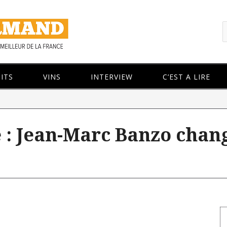
ITS
VINS
INTERVIEW
C’EST A LIRE
 : Jean-Marc Banzo chan