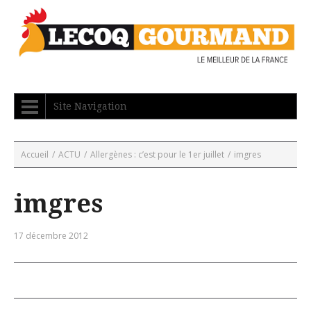
Site Navigation
Accueil
/
ACTU
/
Allergènes : c’est pour le 1er juillet
/
imgres
imgres
17 décembre 2012