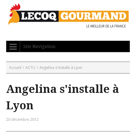
Site Navigation
Accueil
/
ACTU
/
Angelina s'installe à Lyon
Angelina s'installe à
Lyon
20 décembre 2012