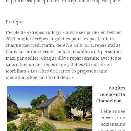
la plus classique, qui n’est ni trop fine ni trop complète.
Pratique
L’école de « Crêpes au logis » ouvre ses portes en février
2013. Ateliers crêpes et galettes pour les particuliers
chaque mercredi matin, de 9 h à 14 h. 55 €, repas inclus
(dans la cour de l’école, sous un chapiteau). 8 personnes
maxi par atelier. Chaque élève repart ensuite avec toute
sa production de crêpes et de galettes.Où dormir en
Morbihan ? Les Gîtes de France 56 proposent une
opération « Spécial Chandeleur »…
60 gîtes
célèbrent la
Chandeleur…
Cette année
encore, une
soixantaine
de gîtes et de