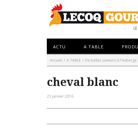
ACTU
A TABLE
PRODU
Accueil
/
A TABLE
/
De belles saveurs à l'Auberge
cheval blanc
23 janvier 2016