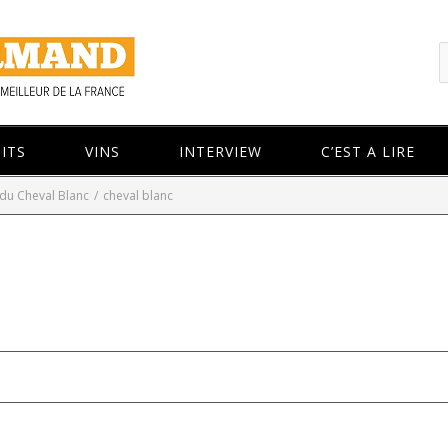
ITS
VINS
INTERVIEW
C’EST A LIRE
 du Cheval Blanc
/
cheval blanc