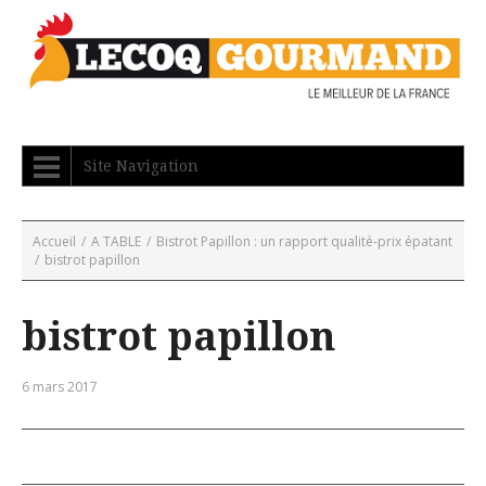
Site Navigation
Accueil
/
A TABLE
/
Bistrot Papillon : un rapport qualité-prix épatant
/
bistrot papillon
bistrot papillon
6 mars 2017