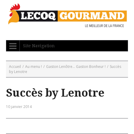
Site Navigation
Accueil
/
Au menu !
/
Gaston Lenôtre... Gaston Bonheur !
/
Succès
by Lenotre
Succès by Lenotre
10 janvier 2014