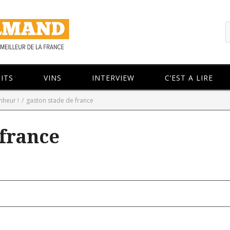
ITS
VINS
INTERVIEW
C’EST A LIRE
nheur !
/
gaston stade de france
 france