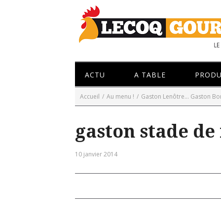
ACTU
A TABLE
PRODU
Accueil
/
Au menu !
/
Gaston Lenôtre... Gaston Bo
gaston stade de
10 janvier 2014