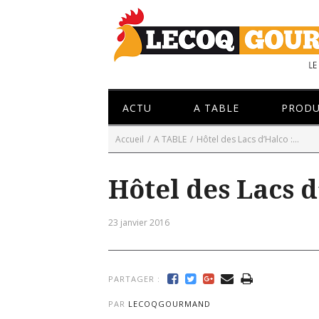
ACTU
A TABLE
PRODU
Accueil
/
A TABLE
/
Hôtel des Lacs d’Halco :...
Hôtel des Lacs 
23 janvier 2016
PARTAGER :
PAR
LECOQGOURMAND