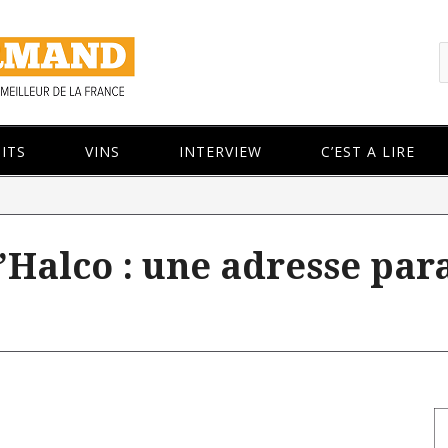
ITS
VINS
INTERVIEW
C’EST A LIRE
d’Halco : une adresse par