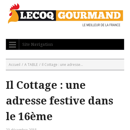
Site Navigation
Accueil
/
A TABLE
/
Il Cottage : une adresse...
Il Cottage : une
adresse festive dans
le 16ème
23 décembre 2015