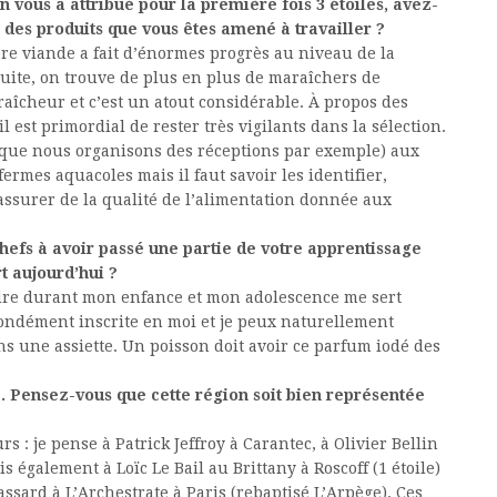
 vous a attribué pour la première fois 3 étoiles, avez-
é des produits que vous êtes amené à travailler ?
lière viande a fait d’énormes progrès au niveau de la
suite, on trouve de plus en plus de maraîchers de
aîcheur et c’est un atout considérable. À propos des
l est primordial de rester très vigilants dans la sélection.
rsque nous organisons des réceptions par exemple) aux
fermes aquacoles mais il faut savoir les identifier,
s’assurer de la qualité de l’alimentation donnée aux
hefs à avoir passé une partie de votre apprentissage
rt aujourd’hui ?
endre durant mon enfance et mon adolescence me sert
fondément inscrite en moi et je peux naturellement
ans une assiette. Un poisson doit avoir ce parfum iodé des
. Pensez-vous que cette région soit bien représentée
 : je pense à Patrick Jeffroy à Carantec, à Olivier Bellin
 également à Loïc Le Bail au Brittany à Roscoff (1 étoile)
sard à L’Archestrate à Paris (rebaptisé L’Arpège). Ces