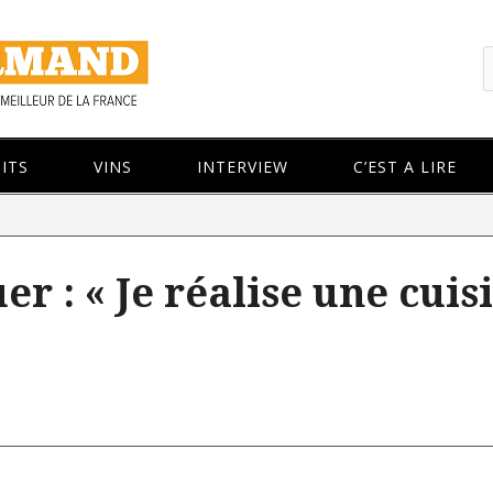
ITS
VINS
INTERVIEW
C’EST A LIRE
er : « Je réalise une cuis