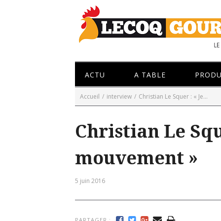
ACTU
A TABLE
PRODU
Accueil
/
interview
/
Christian Le Squer : « Je...
Christian Le Squ
mouvement »
5 juin 2016
PARTAGER :