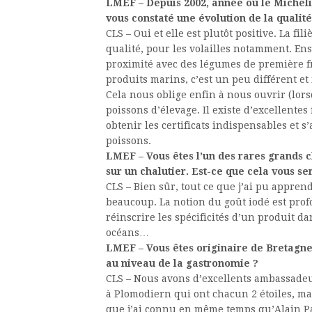
LMEF – Depuis 2002, année où le Michelin
vous constaté une évolution de la qualit
CLS – Oui et elle est plutôt positive. La fi
qualité, pour les volailles notamment. En
proximité avec des légumes de première fr
produits marins, c’est un peu différent et i
Cela nous oblige enfin à nous ouvrir (lo
poissons d’élevage. Il existe d’excellentes 
obtenir les certificats indispensables et 
poissons.
LMEF – Vous êtes l’un des rares grands c
sur un chalutier. Est-ce que cela vous se
CLS – Bien sûr, tout ce que j’ai pu appr
beaucoup. La notion du goût iodé est pro
réinscrire les spécificités d’un produit d
océans…
LMEF – Vous êtes originaire de Bretagne
au niveau de la gastronomie ?
CLS – Nous avons d’excellents ambassadeurs
à Plomodiern qui ont chacun 2 étoiles, mais
que j’ai connu en même temps qu’Alain Pas