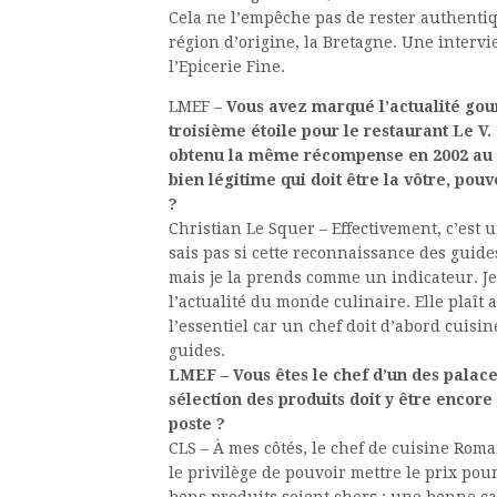
Cela ne l’empêche pas de rester authentiqu
région d’origine, la Bretagne. Une interv
l’Epicerie Fine.
LMEF –
Vous avez marqué l’actualité go
troisième étoile pour le restaurant Le V
obtenu la même récompense en 2002 au P
bien légitime qui doit être la vôtre, pou
?
Christian Le Squer – Effectivement, c’est
sais pas si cette reconnaissance des guid
mais je la prends comme un indicateur. J
l’actualité du monde culinaire. Elle plaît au
l’essentiel car un chef doit d’abord cuisi
guides.
LMEF – Vous êtes le chef d’un des palac
sélection des produits doit y être enco
poste ?
CLS – À mes côtés, le chef de cuisine Rom
le privilège de pouvoir mettre le prix pour