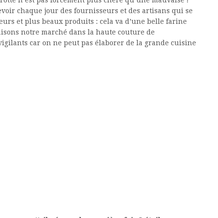
rotte n’est pas forcément plus chère qu’une mauvaise !
evoir chaque jour des fournisseurs et des artisans qui se
urs et plus beaux produits : cela va d’une belle farine
aisons notre marché dans la haute couture de
vigilants car on ne peut pas élaborer de la grande cuisine