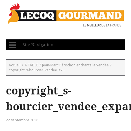
Site Navigation
Accueil
/
A TABLE
/
Jean-Marc Pérochon enchante la Vendée
/
copyright_s-bourcier_vendee_ex...
copyright_s-
bourcier_vendee_expa
22 septembre 2016