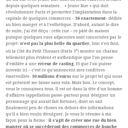
depuis quelques semaines… « Jeune Rue » qui doit
révolutionner Paris et permettre l’implantation dans la
capitale de quelques commerces –
36 exactement
– dédiés
au bien manger et à l’esthétique. D’abord, autant le dire
de suite, j’ai été déçu : cette rue – ce pâté de maison
puisque quelques rues adjacentes sont concernées par le
projet-
n’est pas la plus belle du
quartier
, loin s’en faut,
e
où la Cité du Petit Thouars (Paris 3
) montre un charme
tellement plus évident et authentique que l’on pense
d’emblée à une
erreur de casting
. Et que l’on puisse
investir ici – c’est ce qu’annoncent mes confrères
émerveillés-
30 millions d’euros
sur le projet tel qui nous
est présenté me laisse sans voix. Mais bon. Le concept,
vous le connaissez tous. Il est né dans la tête d’un homme
d’affaires (appellation passe-partout pour désigner un
personnage qui aurait fait fortune), dont on sait
finalement peu de choses en dehors des informations
qu’il a bien voulu divulguer. Je vous le résume à ma
façon pour la forme :
il s’agit de créer une rue du bien
manger où se succèderont des commerces de bouche