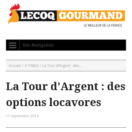
Site Navigation
Accueil
/
A TABLE
/
La Tour d’Argent : des...
La Tour d’Argent : des
options locavores
17 septembre 2014