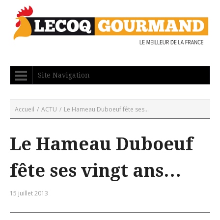
Site Navigation
Accueil
/
ACTU
/
Le Hameau Duboeuf fête ses...
Le Hameau Duboeuf
fête ses vingt ans…
15 juillet 2013