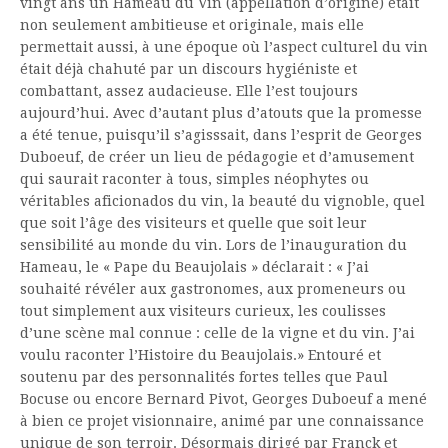
vingt ans un Hameau du Vin (appellation d’origine) était
non seulement ambitieuse et originale, mais elle
permettait aussi, à une époque où l’aspect culturel du vin
était déjà chahuté par un discours hygiéniste et
combattant, assez audacieuse. Elle l’est toujours
aujourd’hui. Avec d’autant plus d’atouts que la promesse
a été tenue, puisqu’il s’agisssait, dans l’esprit de Georges
Duboeuf, de créer un lieu de pédagogie et d’amusement
qui saurait raconter à tous, simples néophytes ou
véritables aficionados du vin, la beauté du vignoble, quel
que soit l’âge des visiteurs et quelle que soit leur
sensibilité au monde du vin. Lors de l’inauguration du
Hameau, le « Pape du Beaujolais » déclarait : « J’ai
souhaité révéler aux gastronomes, aux promeneurs ou
tout simplement aux visiteurs curieux, les coulisses
d’une scène mal connue : celle de la vigne et du vin. J’ai
voulu raconter l’Histoire du Beaujolais.» Entouré et
soutenu par des personnalités fortes telles que Paul
Bocuse ou encore Bernard Pivot, Georges Duboeuf a mené
à bien ce projet visionnaire, animé par une connaissance
unique de son terroir. Désormais dirigé par Franck et