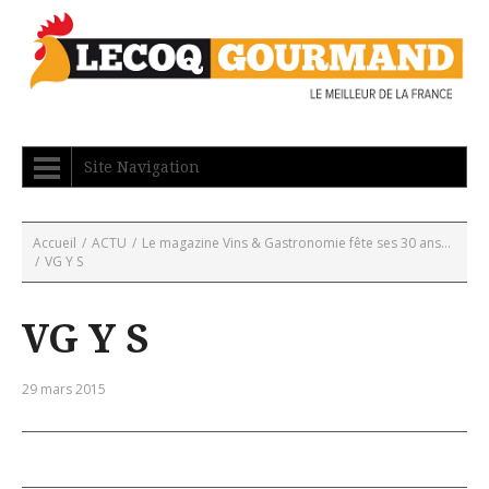
Site Navigation
Accueil
/
ACTU
/
Le magazine Vins & Gastronomie fête ses 30 ans...
/
VG Y S
VG Y S
29 mars 2015