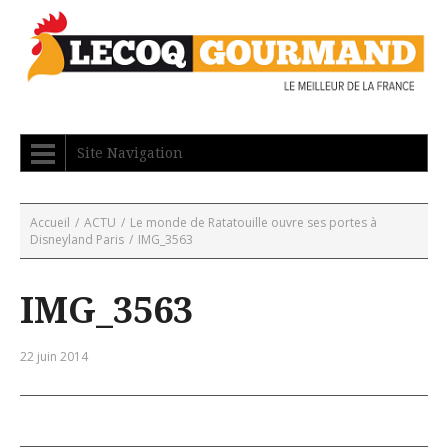
Site Navigation
Accueil
/
ACTU
/
Le monde de Ratatouille ouvre ses portes à
Disneyland Paris
/
IMG_3563
IMG_3563
22 juin 2014