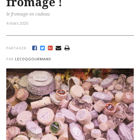
fromage !
le fromage en cadeau
4 mars 2020
PARTAGER :
PAR
LECOQGOURMAND