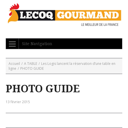
Site Navigation
Accueil
/
A TABLE
/
Les Logis lancent la réservation d’une table en
ligne
/
PHOTO GUIDE
PHOTO GUIDE
13 février 2015