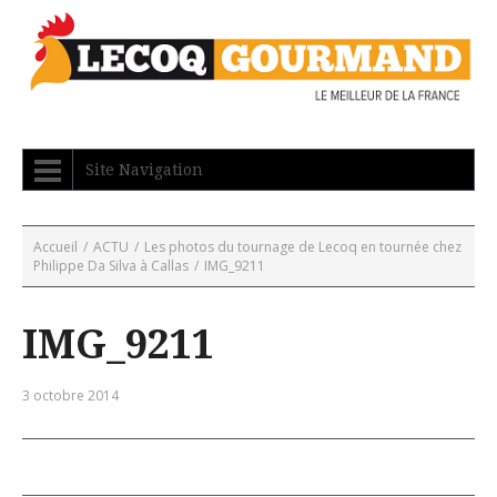
Site Navigation
Accueil
/
ACTU
/
Les photos du tournage de Lecoq en tournée chez
Philippe Da Silva à Callas
/
IMG_9211
IMG_9211
3 octobre 2014