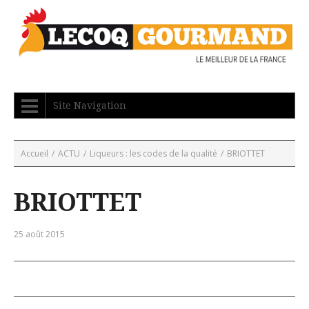
Site Navigation
Accueil
/
ACTU
/
Liqueurs : les codes de la qualité
/
BRIOTTET
BRIOTTET
25 août 2015