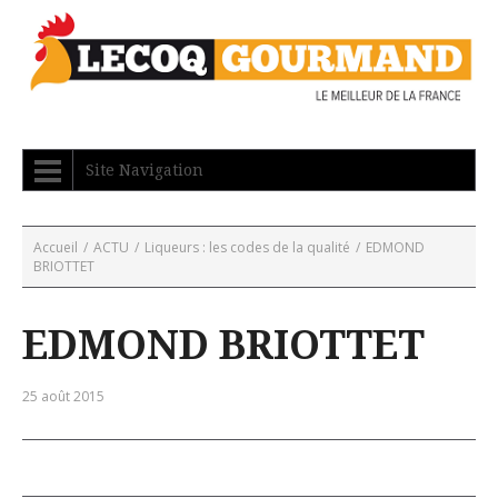
Site Navigation
Accueil
/
ACTU
/
Liqueurs : les codes de la qualité
/
EDMOND
BRIOTTET
EDMOND BRIOTTET
25 août 2015