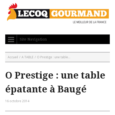
Site Navigation
Accueil
/
A TABLE
/
O Prestige : une table...
O Prestige : une table
épatante à Baugé
16 octobre 2014