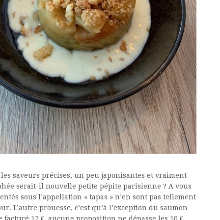
es, les saveurs précises, un peu japonisantes et vraiment
phée serait-il nouvelle petite pépite parisienne ? A vous
ésentés sous l’appellation « tapas » n’en sont pas tellement
our. L’autre prouesse, c’est qu’à l’exception du saumon
 facturé 12 €, aucune proposition ne dépasse les 10 €.