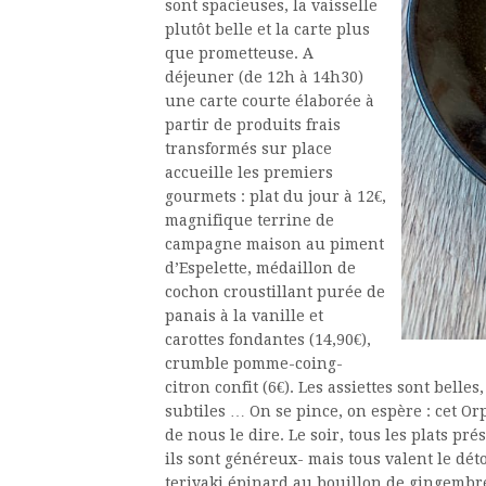
sont spacieuses, la vaisselle
plutôt belle et la carte plus
que prometteuse. A
déjeuner (de 12h à 14h30)
une carte courte élaborée à
partir de produits frais
transformés sur place
accueille les premiers
gourmets : plat du jour à 12€,
magnifique terrine de
campagne maison au piment
d’Espelette, médaillon de
cochon croustillant purée de
panais à la vanille et
carottes fondantes (14,90€),
crumble pomme-coing-
citron confit (6€). Les assiettes sont bell
subtiles … On se pince, on espère : cet Or
de nous le dire. Le soir, tous les plats pr
ils sont généreux- mais tous valent le dét
teriyaki épinard au bouillon de gingembre