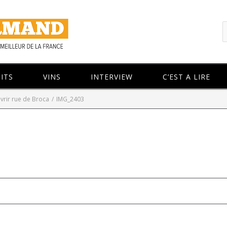
ITS
VINS
INTERVIEW
C’EST A LIRE
vrir rue de Broca
/
IMG_2403