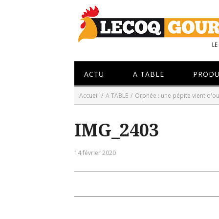
ACTU
A TABLE
PRODU
Accueil
/
A TABLE
/
Orphée : une pépite vient d'ou
IMG_2403
14 février 2020