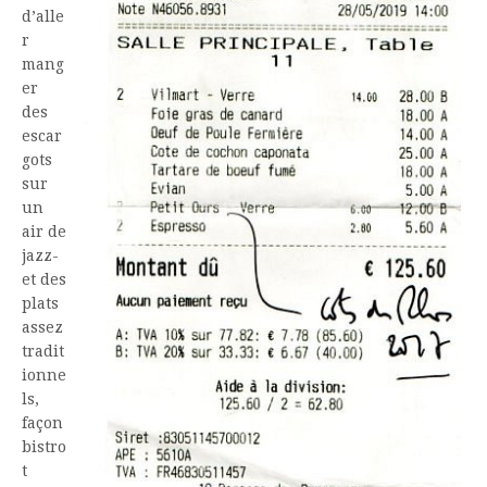
d’alle
r
mang
er
des
escar
gots
sur
un
air de
jazz-
et des
plats
assez
tradit
ionne
ls,
façon
bistro
t