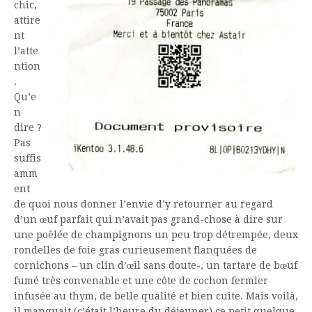
chic,
attire
nt
l’atte
ntion
.
Qu’e
n
dire ?
Pas
suffis
amm
ent
de quoi nous donner l’envie d’y retourner au regard
d’un œuf parfait qui n’avait pas grand-chose à dire sur
une poêlée de champignons un peu trop détrempée, deux
rondelles de foie gras curieusement flanquées de
cornichons – un clin d’œil sans doute-, un tartare de bœuf
fumé très convenable et une côte de cochon fermier
infusée au thym, de belle qualité et bien cuite. Mais voilà,
il manquait (c’était l’heure du déjeuner) ce petit quelque