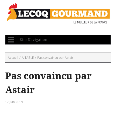
Site Navigation
Accueil
/
A TABLE
/
Pas convaincu par Astair
Pas convaincu par
Astair
17 juin 2019