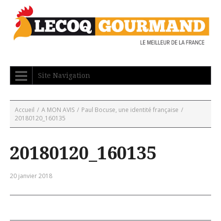
Site Navigation
Accueil
/
A MON AVIS
/
Paul Bocuse, une identité française
/
20180120_160135
20180120_160135
20 janvier 2018