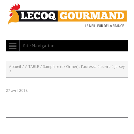
Site Navigation
Accueil
/
A TABLE
/
Samphire (ex Ormer) : l'adresse à suivre à Jersey
/
27 avril 2018