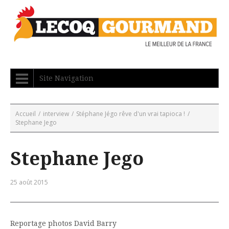
Site Navigation
Accueil
/
interview
/
Stéphane Jégo rêve d'un vrai tapioca !
/
Stephane Jego
Stephane Jego
25 août 2015
Reportage photos David Barry