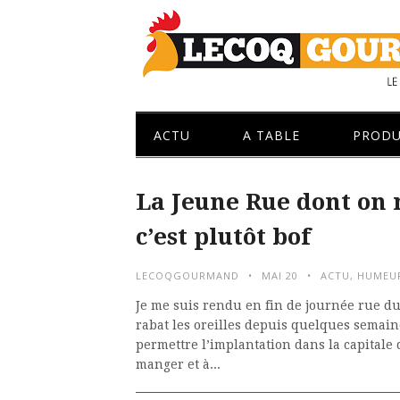
ACTU
A TABLE
PRODU
La Jeune Rue dont on 
c’est plutôt bof
LECOQGOURMAND
MAI 20
ACTU
,
HUMEU
Je me suis rendu en fin de journée rue du
rabat les oreilles depuis quelques semain
permettre l’implantation dans la capital
manger et à...