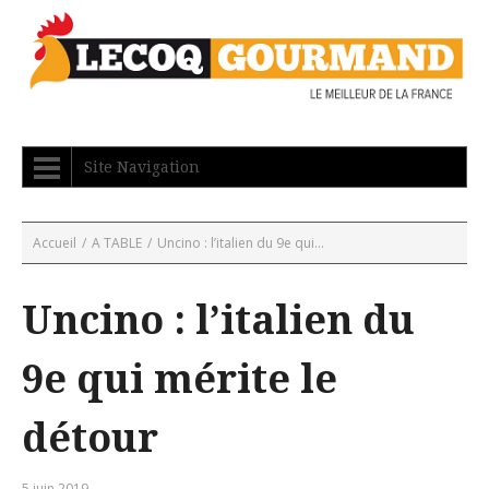
Site Navigation
Accueil
/
A TABLE
/
Uncino : l’italien du 9e qui...
Uncino : l’italien du
9e qui mérite le
détour
5 juin 2019