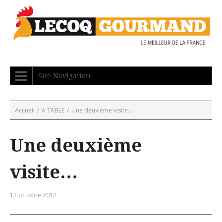
Site Navigation
Accueil
/
A TABLE
/
Une deuxième visite…
Une deuxième
visite…
12 octobre 2012